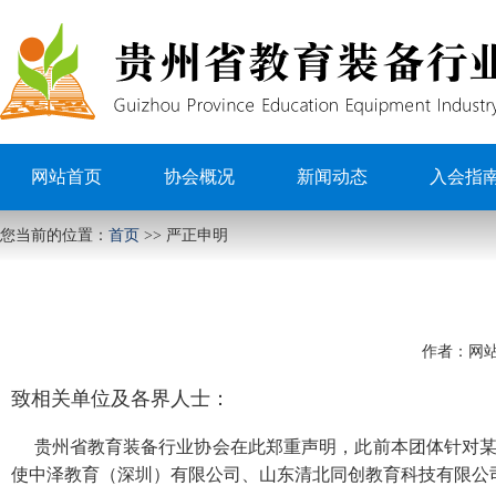
网站首页
协会概况
新闻动态
入会指
您当前的位置：
首页
>>
严正申明
作者：
网
致相关单位及各界人士：
贵州省教育装备行业协会在此郑重声明，此前本团体针对某
使中泽教育（深圳）有限公司、山东清北同创教育科技有限公