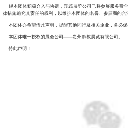
经本团体积极介入与协调，现该展览公司已将参展服务费全
律措施追究其责任的权利，以维护本团体的名誉、参展商的合
本团体亦希望借此声明，提醒其他同行及相关企业，务必保
本团体唯一授权的展会公司——贵州黔教展览有限公司。
特此声明！