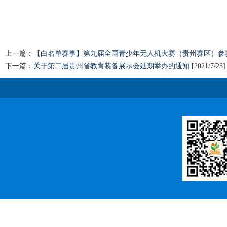
上一篇：
【白名单赛事】第九届全国青少年无人机大赛（贵州赛区）参
下一篇：
关于第二届贵州省教育装备展示会延期举办的通知
[2021/7/23]